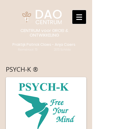
CENTRUM voor GROEI &
ONTWIKKELING
Praktijk Patrick Claes - Anja Caers
Riemstraat 79 2970 Schilde
PSYCH-K ®