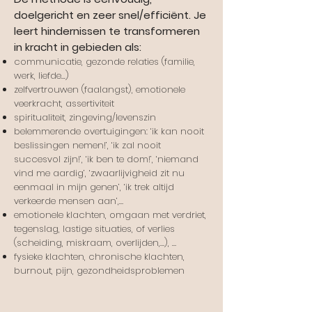
doelgericht en zeer snel/efficiënt.
Je
leert hindernissen te transformeren
in kracht in gebieden als:
communicatie, gezonde relaties (familie,
werk, liefde...)
zelfvertrouwen (faalangst), emotionele
veerkracht, assertiviteit
spiritualiteit, zingeving/levenszin
belemmerende overtuigingen: ‘ik kan nooit
beslissingen nemen!’, ‘ik zal nooit
succesvol zijn!’, ‘ik ben te dom!’, ‘niemand
vind me aardig’, ‘zwaarlijvigheid zit nu
eenmaal in mijn genen’, ‘ik trek altijd
verkeerde mensen aan’,…
emotionele klachten, omgaan met verdriet,
tegenslag, lastige situaties, of verlies
(scheiding, miskraam, overlijden,…), …
fysieke klachten, chronische klachten,
burnout, pijn, gezondheidsproblemen