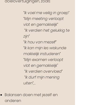
doelovertuigingen, zoals:
“Ik voel me veilig in groep”
“Mijn meeting verloopt
vlot en gemakkelijk”
“Ik verdien het gelukkig te
zijn”
“Ik hou van mezelf”
“Ik kan mijn les wiskunde
makkelijk instuderen”
“Mijn examen verloopt
vlot en gemakkelijk"
”Ik verdien overvloed”
“Ik durf mijn mening
uiten”,…
Balansen doen met jezelf en
anderen