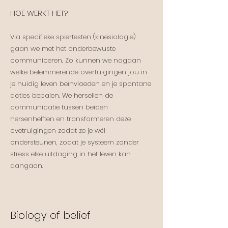
HOE WERKT HET?
Via specifieke spiertesten (kinesiologie)
gaan we met het onderbewuste
communiceren. Zo kunnen we nagaan
welke belemmerende overtuigingen jou in
je huidig leven beïnvloeden en je spontane
acties bepalen. We hersellen de
communicatie tussen beiden
hersenhelften en transformeren deze
ovetruigingen zodat ze je wél
ondersteunen, zodat je systeem zonder
stress elke uitdaging in het leven kan
aangaan.
Biology of belief