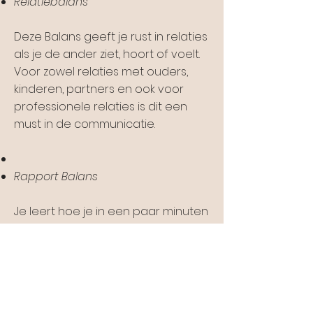
Relatiebalans
Deze Balans geeft je rust in relaties
als je de ander ziet, hoort of voelt.
Voor zowel relaties met ouders,
kinderen, partners en ook voor
professionele relaties is dit een
must in de communicatie.
Rapport Balans
Je leert hoe je in een paar minuten
een diep gevoel van vertrouwen
en veiligheid met anderen kunt
creëren, zowel bij verbale als non-
verbale communicatie.