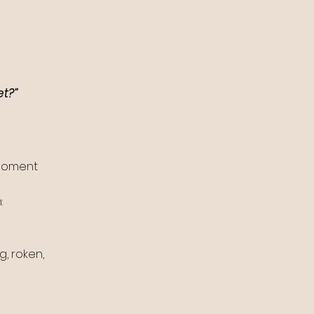
et?”
 moment
:
, roken,