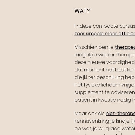
WAT?
In deze compacte cursus l
zeer simpele maar efficië
Misschien ben je
therape
mogelijke waaier therapi
deze nieuwe vaardighe
dat moment het best kan
die jIJ ter beschikking heb
het fysieke lichaam vrij
supplement te adviseren...
patiënt in kwestie nodig 
Maar ook als
niet-therap
kennissenkring: je kindje 
op wat, je wil graag we