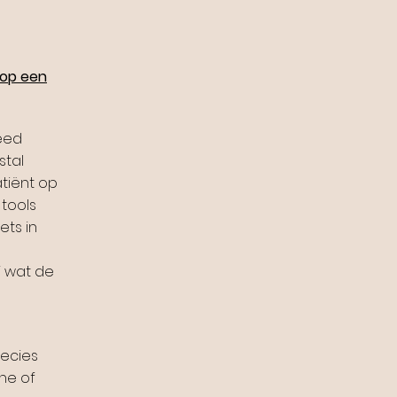
op een
reed
stal
tiënt op
tools
ets in
j wat de
recies
he of