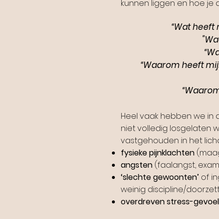
kunnen liggen en hoe je 
“Wat heeft 
"Waa
“Wa
“Waarom heeft mijn 
“Waarom 
Heel vaak hebben we in
niet volledig losgelate
vastgehouden in het lich
fysieke pijnklachten
(maagp
angsten
(faalangst, exam
‘slechte gewoonten’
of in
weinig discipline/doorzett
overdreven stress-gevoel