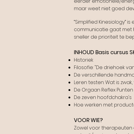
eerder emotionele/energ
maar weet niet goed de
“Simplified Kinesiology” 
communicatie gaat met h
sneller de prioriteit te b
INHOUD Basis cursus 
Historiek
Filosofie: "De driehoek v
De verschillende handmo
Leren testen: Wat is zwak, 
De Orgaan Reflex Punten
De zeven hoofdchakra's
Hoe werken met producten
VOOR WIE?
Zowel voor therapeuten al