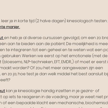
eer je in korte tijd (2 halve dagen) kinesiologisch testen
nte manier.
ut
en heb je al diverse cursussen gevolgd, om een zo b
eën aan te bieden aan de patiënt. De moeilijkheid is mee
de
n te integreren tot een geheel en te weten wat een pa
 gebruiken. Werken we eerst op het emotionele (met de 
t (bloesems, NLP-technieken, EFT, EMDR,...) of moet er eerst i
gemaakt worden? Of zou het meer aangewezen zijn een
 en zo ja, hoe test je dan welk middel het best aansluit bi
heeft?
eut
kan je kinesiologie handig inzetten in je gezins- of
lijkt op iets te reageren in de voeding, maar je weet niet p
ten of een bepaalde klacht een mechanische, biochemisc