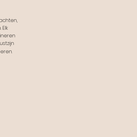
achten,
 Elk
bineren
stzijn
eren.