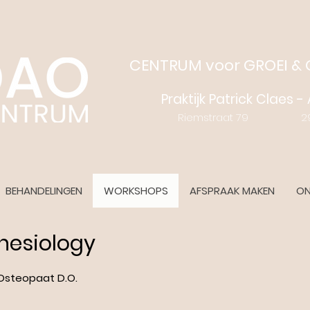
CENTRUM voor GROEI &
Praktijk Patrick Claes 
Riemstraat 79 2970
BEHANDELINGEN
WORKSHOPS
AFSPRAAK MAKEN
ON
inesiology
 Osteopaat D.O.