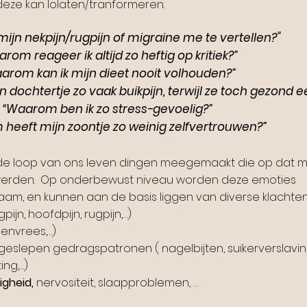
deze kan lolaten/tranformeren.
mijn nekpijn/rugpijn of migraine me te vertellen?"
rom reageer ik altijd zo heftig op kritiek?”
arom kan ik mijn dieet nooit volhouden?”
dochtertje zo vaak buikpijn, terwijl ze toch gezond e
“Waarom ben ik zo stress-gevoelig?”
heeft mijn zoontje zo weinig zelfvertrouwen?”
 de loop van ons leven dingen meegemaakt die op dat
n werden. Op onderbewust niveau worden deze emoties
aam, en kunnen aan de basis liggen van diverse klachten
ijn, hoofdpijn, rugpijn,…)
envrees,…)
geslepen gedragspatronen ( nagelbijten, suikerverslaving
ing,…)
igheid,
nervositeit, slaapproblemen, …