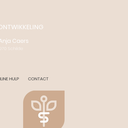
 ONTWIKKELING
- Anja Caers
 Schilde
LINE HULP
CONTACT