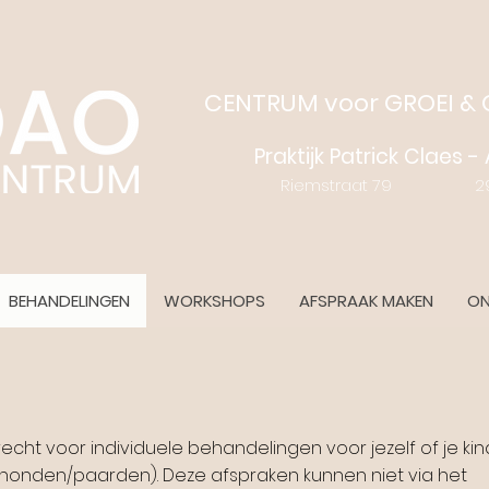
CENTRUM voor GROEI &
Praktijk Patrick Claes 
Riemstraat 79 2970
BEHANDELINGEN
WORKSHOPS
AFSPRAAK MAKEN
ON
echt voor individuele behandelingen voor jezelf of je kind
 (honden/paarden).
Deze afspraken kunnen niet via het