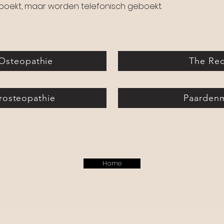
ekt, maar worden telefonisch geboekt.
 Osteopathie
The Re
rosteopathie
Paarden
Home