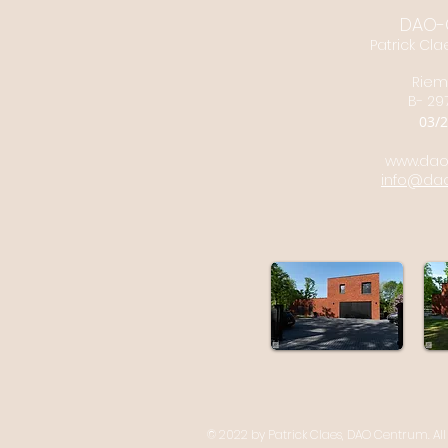
DAO-
Patrick
Cla
Riem
B- 29
03/2
www.dao
info@da
© 2022 by Patrick Claes, DAO Centrum. All 