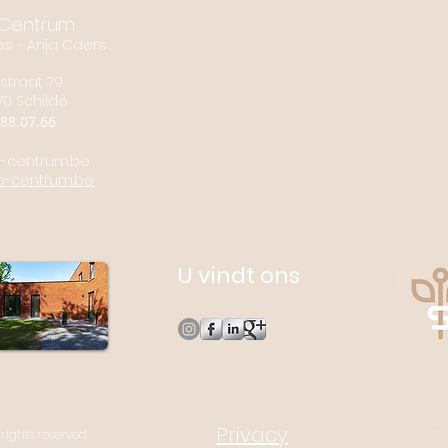
Centrum
es - Anja Caers
straat 79
70 Schilde
88.07.66
-centrum.be
o-centrum.be
U vindt ons
Privacy
rights reserved.
© 