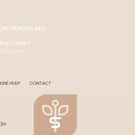
 ONTWIKKELING
- Anja Caers
 Schilde
LINE HULP
CONTACT
je.