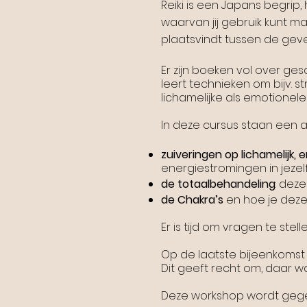
Reiki is een Japans begrip, 
waarvan jij gebruik kunt ma
plaatsvindt tussen de gev
Er zijn boeken vol over ges
leert technieken om bijv. s
lichamelijke als emotionele 
In deze cursus staan een 
zuiveringen op lichamelijk, 
energiestromingen in jezel
de totaalbehandeling
: dez
de Chakra’s
en hoe je deze
Er is tijd om vragen te stel
Op de laatste bijeenkomst o
Dit geeft recht om, daar wa
Deze workshop wordt gegev