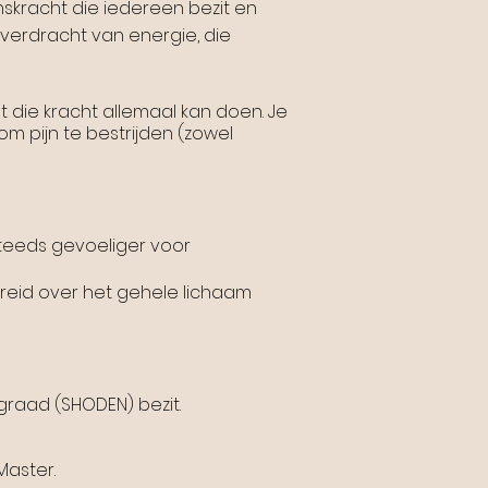
venskracht die iedereen bezit en
overdracht van energie, die
t die kracht allemaal kan doen. Je
om pijn te bestrijden (zowel
steeds gevoeliger voor
preid over het gehele lichaam
 graad (SHODEN) bezit.
Master.