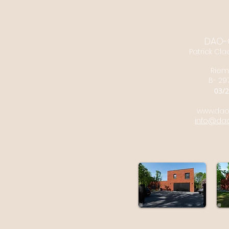
DAO-
Patrick
Cla
Riem
B- 29
03/2
www.dao
info@da