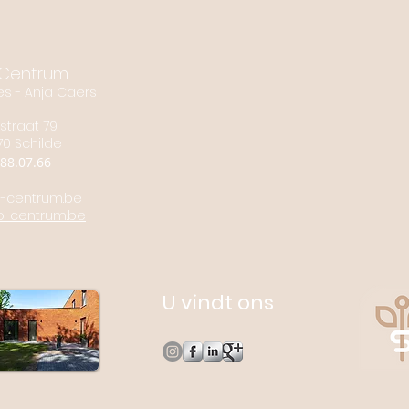
Centrum
es - Anja Caers
straat 79
70 Schilde
88.07.66
-centrum.be
o-centrum.be
U vindt ons