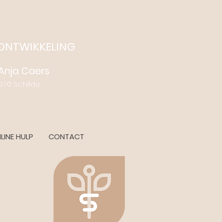
 ONTWIKKELING
- Anja Caers
 Schilde
LINE HULP
CONTACT