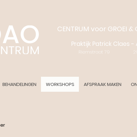
CENTRUM voor GROEI &
Praktijk Patrick Claes 
Riemstraat 79 2970
BEHANDELINGEN
WORKSHOPS
AFSPRAAK MAKEN
ON
er