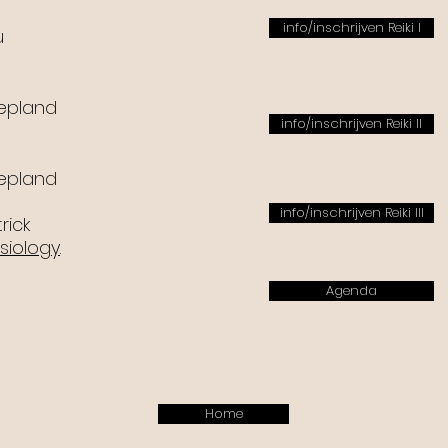
info/inschrijven Reiki I
u
epland
info/inschrijven Reiki II
epland
info/inschrijven Reiki III
rick
esiology
.
Agenda
Home