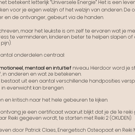
het betekent letterlijk “Universele Energie”. Het is een le
ken voor je eigen welzijn of het welzijn van anderen. De 
er en de ontvanger, gebeurt via de handen.
chreven, maar het leukste is om zelf te ervaren wat je me
tress te verminderen, kinderen beter te helpen slapen of 
pijn).
aantal onderdelen centraal:
emotioneel, mentaal en intuïtief
niveau. Hierdoor word je 
f, in anderen en wat ze betekenen.
e bestaat uit een aantal verschillende handposities vers
 in evenwicht kan brengen.
len en kritisch naar het hele gebeuren te kijken.
ntvang je een certificaat waaruit blijkt dat je de 1e reiki
ar Reiki gegeven wordt, te starten met Reiki 2 (OKUDEN).
en door Patrick Claes, Energetisch Osteopaat en Reiki 