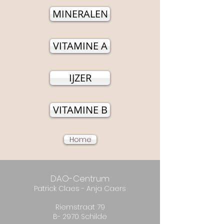
MINERALEN
VITAMINE A
IJZER
VITAMINE B
Home
DAO-Centrum
Patrick
Claes - Anja Caers
Riemstraat 79
B- 2970 Schilde