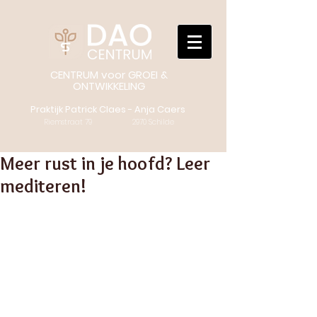
CENTRUM voor GROEI &
ONTWIKKELING
Praktijk Patrick Claes - Anja Caers
Riemstraat 79 2970 Schilde
Meer rust in je hoofd? Leer
mediteren!