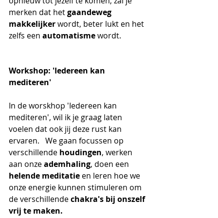
opnieuw tot jezelf te komen, zal je 
merken dat het
 gaandeweg 
makkelijker 
wordt, beter lukt en het 
zelfs een
 automatisme 
wordt.
Workshop: 'Iedereen kan 
mediteren'
In de worskhop 'Iedereen kan 
mediteren', wil ik je graag laten 
voelen dat ook jij deze rust kan 
ervaren.   We gaan focussen op 
verschillende 
houdingen
, werken 
aan onze 
ademhaling
, doen een 
helende meditatie 
en leren hoe we 
onze energie kunnen stimuleren om 
de verschillende 
chakra's bij onszelf 
vrij te maken.